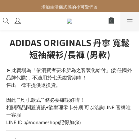
增加生活儀式感的小可愛們🎀
增加生活儀式感的小可愛們🎀
最後現貨‼️這價格不需要再解釋🔥
增加生活儀式感的小可愛們🎀
ADIDAS ORIGINALS 丹寧 寬鬆
短袖襯衫/長褲 (男款)
➤ 此賣場為「依消費者要求所為之客製化給付」(委任國外
品牌代購)，不適用於七天鑑賞期唷！
售出一律不提供退換貨。
因此 ""尺寸.款式"" 務必要確認好唷！
相關商品問題資訊+欲辦理零卡分期 可以洽詢LINE 官網唯
一客服
LINE ID :@nonameshop(記得加@)