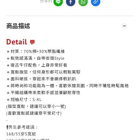
分享到
商品描述
Detail
💬
🔹材質：70%棉+30%聚脂纖維
🔹鬆弛感滿滿，自帶街頭Style
🔹復古牛仔配色，上身非常好看
🔹寬鬆版型，任何身形都可以輕鬆駕馭
🔹面料硬挺，穿起來不會顯得軟趴趴
🔹將時尚和功能融為一體，喜歡休閒氛圍，同時不犧牲時髦風格
🔹平織結構帶來柔軟手感並兼顧耐穿性
🔹短袖尺寸：S-XL
(版型寬鬆，建議可以穿小一號)
(喜歡寬鬆感建議穿平常尺寸)
-
🚹男生參考建議：
168/55穿S寬鬆