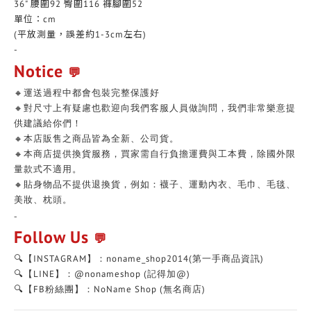
36" 腰圍92 臀圍116 褲腳圍52
單位：cm
(平放測量，誤差約1-3cm左右)
-
Notice
💬
🔸運送過程中都會包裝完整保護好
🔸對尺寸上有疑慮也歡迎向我們客服人員做詢問，我們非常樂意提
供建議給你們！
🔸本店販售之商品皆為全新、公司貨。
🔸本商店提供換貨服務，買家需自行負擔運費與工本費，除國外限
量款式不適用。
🔸貼身物品不提供退換貨，例如：襪子、運動內衣、毛巾、毛毯、
美妝、枕頭。
-
Follow Us
💬
🔍【INSTAGRAM】：noname_shop2014(第一手商品資訊)
🔍【LINE】：@nonameshop (記得加@)
🔍【FB粉絲團】：NoName Shop (無名商店)