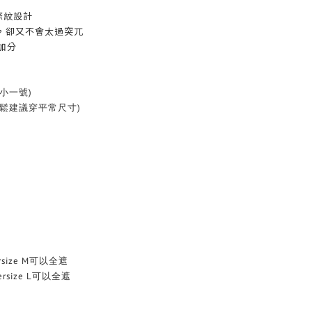
條紋設計
，卻又不會太過突兀
感加分
小一號)
鬆建議穿平常尺寸)
rsize M可以全遮
ersize L可以全遮