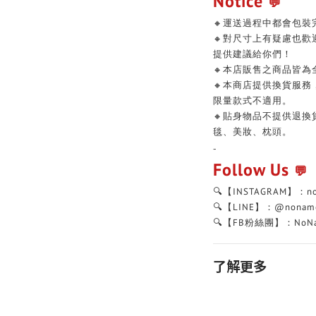
Notice
💬
🔸運送過程中都會包裝
🔸對尺寸上有疑慮也
提供建議給你們！
🔸本店販售之商品皆為
🔸本商店提供換貨服
限量款式不適用。
🔸貼身物品不提供退
毯、美妝、枕頭。
-
Follow Us
💬
🔍【INSTAGRAM】：n
🔍【LINE】：@nonam
🔍【FB粉絲團】：NoNa
了解更多