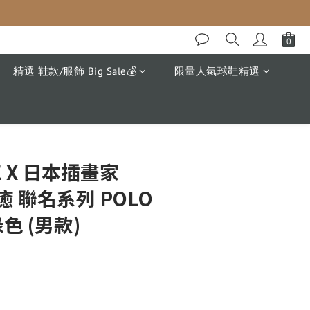
精選 鞋款/服飾 Big Sale💰
限量人氣球鞋精選
E X 日本插畫家
療癒 聯名系列 POLO
色 (男款)