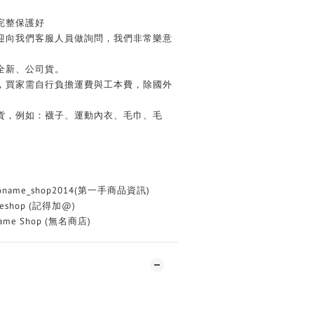
完整保護好
歡迎向我們客服人員做詢問，我們非常樂意
全新、公司貨。
務，買家需自行負擔運費與工本費，除國外
換貨，例如：襪子、運動內衣、毛巾、毛
oname_shop2014(第一手商品資訊)
eshop (記得加@)
me Shop (無名商店)