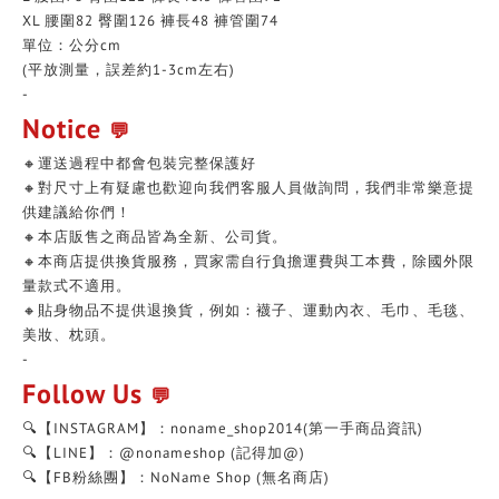
XL 腰圍82 臀圍126 褲長48 褲管圍74
單位：公分cm
(平放測量，誤差約1-3cm左右)
-
Notice
💬
🔸運送過程中都會包裝完整保護好
🔸對尺寸上有疑慮也歡迎向我們客服人員做詢問，我們非常樂意提
供建議給你們！
🔸本店販售之商品皆為全新、公司貨。
🔸本商店提供換貨服務，買家需自行負擔運費與工本費，除國外限
量款式不適用。
🔸貼身物品不提供退換貨，例如：襪子、運動內衣、毛巾、毛毯、
美妝、枕頭。
-
Follow Us
💬
🔍【INSTAGRAM】：noname_shop2014(第一手商品資訊)
🔍【LINE】：@nonameshop (記得加@)
🔍【FB粉絲團】：NoName Shop (無名商店)