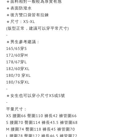
🔹面料相對一般較為厚實有感
🔹表面防潑水
🔹後方雙口袋皆有拉鍊
🔹尺寸：XS-XL
(版型正常，建議可以穿平常尺寸)
-
🔹男生參考建議：
165/65穿S
172/60穿M
178/67穿L
182/60穿XL
180/70 穿XL
180/76穿XL
-
🔹女生也可以穿小尺寸XS或S號
-
平量尺寸：
XS 腰圍66 臀圍110 褲長42 褲管圍66
S 腰圍70 臀圍114 褲長43.5 褲管圍68
M 腰圍74 臀圍118 褲長45 褲管圍70
L 腰圍78 臀圍122 褲長46.5 褲管圍72