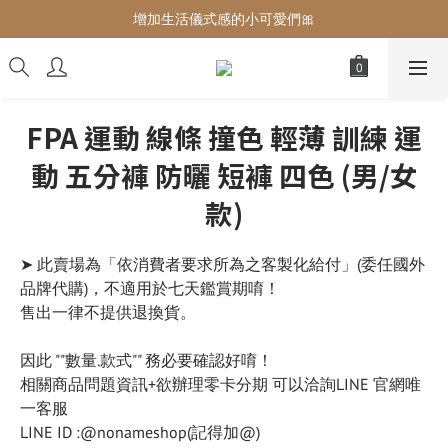
增加生活儀式感的小可愛們🎀
增加生活儀式感的小可愛們🎀
最後現貨‼️這價格不需要再解釋🔥
增加生活儀式感的小可愛們🎀
FPA 運動 線條 撞色 輕薄 訓練 運
動 五分褲 防曬 短褲 四色 (男/女
款)
➤ 此賣場為「依消費者要求所為之客製化給付」(委任國外
品牌代購)，不適用於七天鑑賞期唷！
售出一律不提供退換貨。
因此 ""數量.款式"" 務必要確認好唷！
相關商品問題資訊+欲辦理零卡分期 可以洽詢LINE 官網唯
一客服
LINE ID :@nonameshop(記得加@)