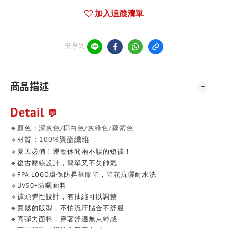
加入追蹤清單
分享到
商品描述
Detail
💬
🔹顏色：
深灰色/椰白色/灰綠色/藕紫色
：100%聚酯纖維
🔹材質
🔹夏天必備！運動休閒兩不誤的短褲！
🔹
復古壓線設計，簡單又不失帥
氣
🔹FPA LOGO環保防昇華膠印，印花抗曬耐水洗
🔹UV50+防曬面料
🔹褲頭彈性設計，有抽繩可以調整
🔹寬鬆的版型，不怕流汗貼合不舒服
🔹高彈力面料，穿著舒適無束縛感