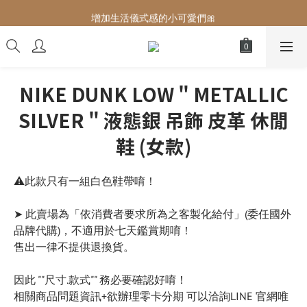
增加生活儀式感的小可愛們🎀
增加生活儀式感的小可愛們🎀
最後現貨‼️這價格不需要再解釋🔥
增加生活儀式感的小可愛們🎀
NIKE DUNK LOW " METALLIC
SILVER " 液態銀 吊飾 皮革 休閒
鞋 (女款)
⚠️此款只有一組白色鞋帶唷！
➤ 此賣場為「依消費者要求所為之客製化給付」(委任國外
品牌代購)，不適用於七天鑑賞期唷！
售出一律不提供退換貨。
因此 ""尺寸.款式"" 務必要確認好唷！
相關商品問題資訊+欲辦理零卡分期 可以洽詢LINE 官網唯