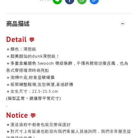
商品描述
Detail
💬
🔹顏色：液態銀
🔹超美超仙的dunk液態銀！
🔹多重金屬銀色 Swoosh 標誌裝飾，不僅再掀街頭復古風，也為
各式穿搭增添時尚亮點
🔹泡棉中底,輕量靈敏緩震
🔹低筒襯墊鞋領,造型俐落,著感舒適
🔹女生尺寸：22.5-25.5 cm
(版型正常，建議穿平常尺寸)
-
Notice
💬
🔸運送過程中都會包裝完整保護好
🔸對尺寸上有疑慮也歡迎向我們客服人員做詢問，我們非常樂意提